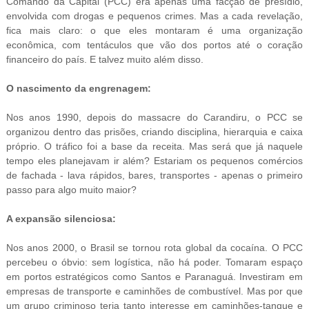
Comando da Capital (PCC) era apenas uma facção de presídio,
envolvida com drogas e pequenos crimes. Mas a cada revelação,
fica mais claro: o que eles montaram é uma organização
econômica, com tentáculos que vão dos portos até o coração
financeiro do país. E talvez muito além disso.
O nascimento da engrenagem:
Nos anos 1990, depois do massacre do Carandiru, o PCC se
organizou dentro das prisões, criando disciplina, hierarquia e caixa
próprio. O tráfico foi a base da receita. Mas será que já naquele
tempo eles planejavam ir além? Estariam os pequenos comércios
de fachada - lava rápidos, bares, transportes - apenas o primeiro
passo para algo muito maior?
A expansão silenciosa:
Nos anos 2000, o Brasil se tornou rota global da cocaína. O PCC
percebeu o óbvio: sem logística, não há poder. Tomaram espaço
em portos estratégicos como Santos e Paranaguá. Investiram em
empresas de transporte e caminhões de combustível. Mas por que
um grupo criminoso teria tanto interesse em caminhões-tanque e