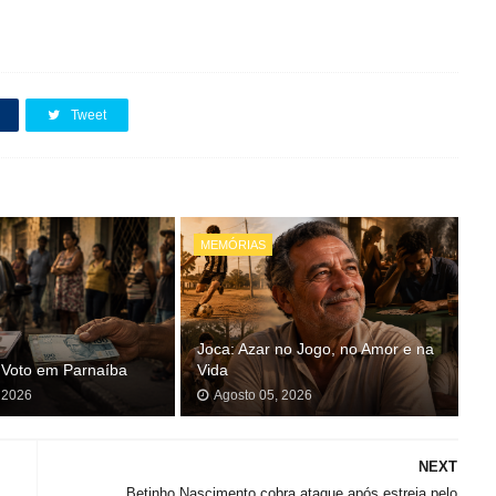
Tweet
MEMÓRIAS
Joca: Azar no Jogo, no Amor e na
 Voto em Parnaíba
Vida
 2026
Agosto 05, 2026
NEXT
Betinho Nascimento cobra ataque após estreia pelo