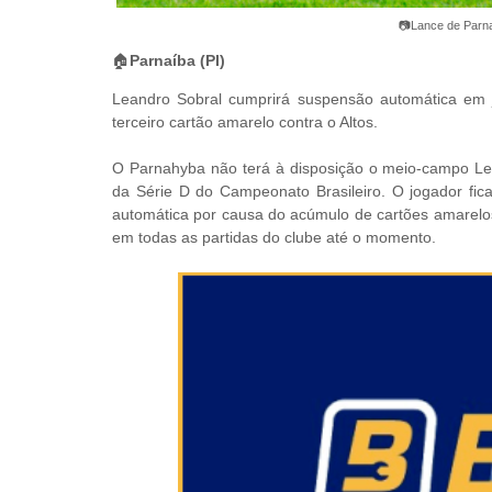
📷Lance de Parna
🏠
Parnaíba (PI)
Leandro Sobral cumprirá suspensão automática em j
terceiro cartão amarelo contra o Altos.
O Parnahyba não terá à disposição o meio-campo Lean
da Série D do Campeonato Brasileiro. O jogador fica
automática por causa do acúmulo de cartões amarelos 
em todas as partidas do clube até o momento.