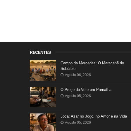
RECENTES
Campo da Mercedes: O Maracanã do
Subúrbio
Agosto 06, 2026
O Preço do Voto em Parnaíba
Agosto 05, 2026
Joca: Azar no Jogo, no Amor e na Vida
Agosto 05, 2026