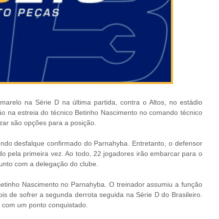
marelo na Série D na última partida, contra o Altos, no estádio
pção na estreia do técnico Betinho Nascimento no comando técnico
zar são opções para a posição.
ndo desfalque confirmado do Parnahyba. Entretanto, o defensor
o pela primeira vez. Ao todo, 22 jogadores irão embarcar para o
 junto com a delegação do clube.
 Betinho Nascimento no Parnahyba. O treinador assumiu a função
is de sofrer a segunda derrota seguida na Série D do Brasileiro.
2 com um ponto conquistado.