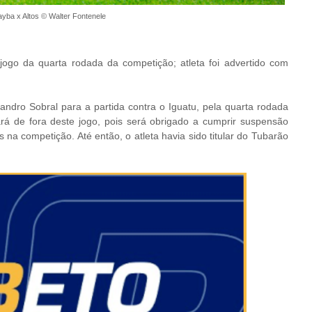
yba x Altos © Walter Fontenele
ogo da quarta rodada da competição; atleta foi advertido com
dro Sobral para a partida contra o Iguatu, pela quarta rodada
rá de fora deste jogo, pois será obrigado a cumprir suspensão
na competição. Até então, o atleta havia sido titular do Tubarão