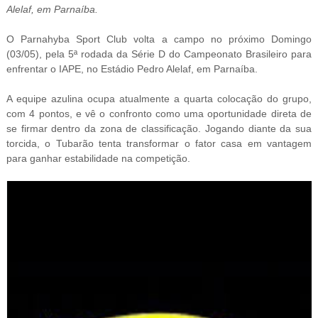
Alelaf, em Parnaíba.
O Parnahyba Sport Club volta a campo no próximo Domingo
(03/05), pela 5ª rodada da Série D do Campeonato Brasileiro para
enfrentar o IAPE, no Estádio Pedro Alelaf, em Parnaíba.
A equipe azulina ocupa atualmente a quarta colocação do grupo,
com 4 pontos, e vê o confronto como uma oportunidade direta de
se firmar dentro da zona de classificação. Jogando diante da sua
torcida, o Tubarão tenta transformar o fator casa em vantagem
para ganhar estabilidade na competição.