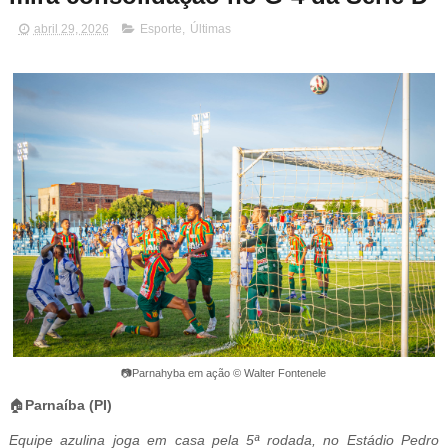
abril 29, 2026
Esporte
,
Últimas
📷Parnahyba em ação © Walter Fontenele
🏠
Parnaíba (PI)
Equipe azulina joga em casa pela 5ª rodada, no Estádio Pedro