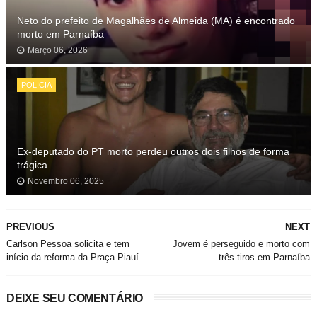
Neto do prefeito de Magalhães de Almeida (MA) é encontrado
morto em Parnaíba
Março 06, 2026
POLICIA
Ex-deputado do PT morto perdeu outros dois filhos de forma
trágica
Novembro 06, 2025
PREVIOUS
NEXT
Carlson Pessoa solicita e tem
Jovem é perseguido e morto com
início da reforma da Praça Piauí
três tiros em Parnaíba
DEIXE SEU COMENTÁRIO