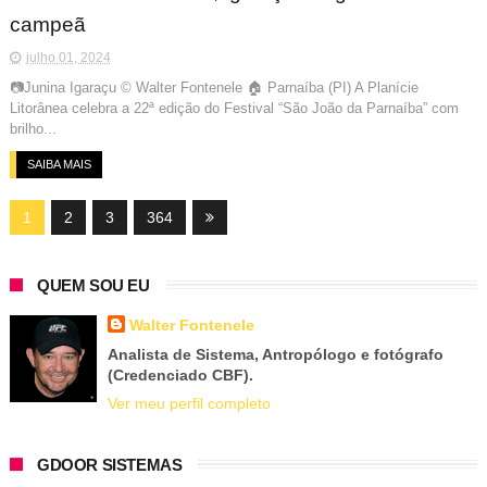
campeã
julho 01, 2024
📷Junina Igaraçu © Walter Fontenele 🏠 Parnaíba (PI) A Planície
Litorânea celebra a 22ª edição do Festival “São João da Parnaíba” com
brilho...
SAIBA MAIS
1
2
3
364
QUEM SOU EU
Walter Fontenele
Analista de Sistema, Antropólogo e fotógrafo
(Credenciado CBF).
Ver meu perfil completo
GDOOR SISTEMAS