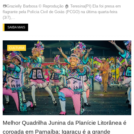
📷Grazielly Barbosa © Reprodução 🏠 Teresina(PI) Ela foi presa em
flagrante pela Polícia Civil de Goiás (PCGO) na última quarta-feira
(3/7),...
SAIBA MAIS
CULTURA
Melhor Quadrilha Junina da Planície Litorânea é
coroada em Parnaíba; Igaraçu é a grande