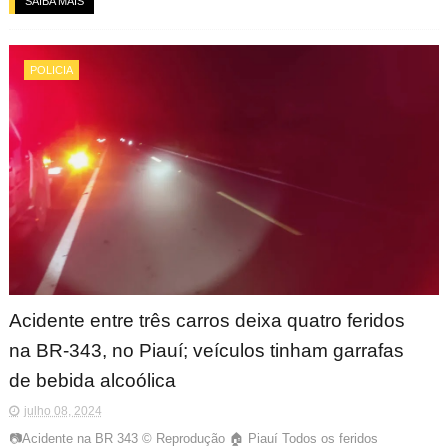
SAIBA MAIS
POLICIA
Acidente entre três carros deixa quatro feridos
na BR-343, no Piauí; veículos tinham garrafas
de bebida alcoólica
julho 08, 2024
📷Acidente na BR 343 © Reprodução 🏠 Piauí Todos os feridos