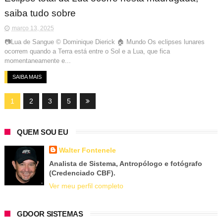
saiba tudo sobre
março 13, 2025
📷Lua de Sangue © Dominique Dierick 🏠 Mundo Os eclipses lunares
ocorrem quando a Terra está entre o Sol e a Lua, que fica
momentaneamente e...
SAIBA MAIS
1
2
3
5
QUEM SOU EU
Walter Fontenele
Analista de Sistema, Antropólogo e fotógrafo
(Credenciado CBF).
Ver meu perfil completo
GDOOR SISTEMAS