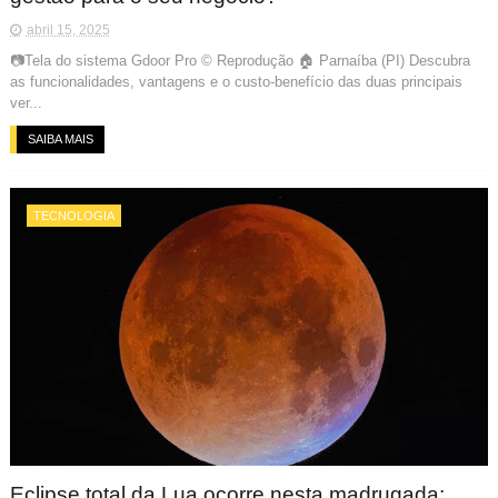
abril 15, 2025
📷Tela do sistema Gdoor Pro © Reprodução 🏠 Parnaíba (PI) Descubra
as funcionalidades, vantagens e o custo-benefício das duas principais
ver...
SAIBA MAIS
TECNOLOGIA
Eclipse total da Lua ocorre nesta madrugada;