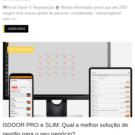
📷Yuval Harari © Reprodução 🏠 Mundo Historiador prevê que até 2050
surgirá uma massa global de pessoas consideradas “inempregáveis”,
num ce...
SAIBA MAIS
TECNOLOGIA
GDOOR PRO e SLIM: Qual a melhor solução de
gestão para o seu negócio?