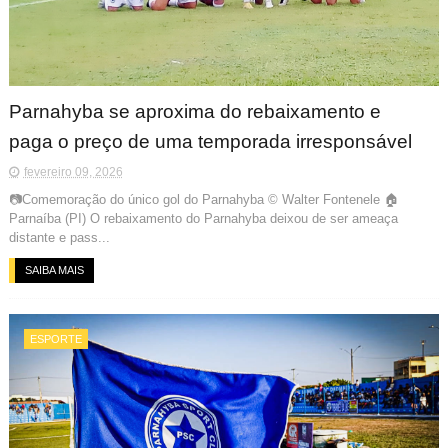
Parnahyba se aproxima do rebaixamento e
paga o preço de uma temporada irresponsável
fevereiro 09, 2026
📷Comemoração do único gol do Parnahyba © Walter Fontenele 🏠
Parnaíba (PI) O rebaixamento do Parnahyba deixou de ser ameaça
distante e pass...
SAIBA MAIS
ESPORTE