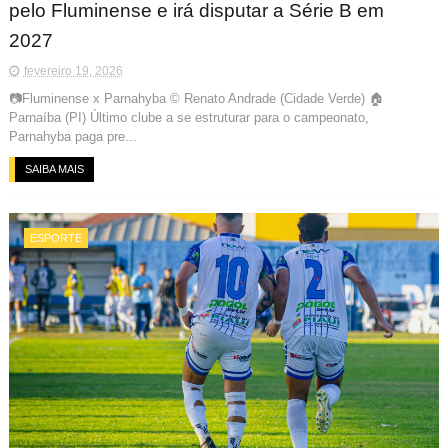
pelo Fluminense e irá disputar a Série B em
2027
fevereiro 19, 2026
📷Fluminense x Parnahyba © Renato Andrade (Cidade Verde) 🏠
Parnaíba (PI) Último clube a se estruturar para o campeonato,
Parnahyba paga pre...
SAIBA MAIS
ESPORTE