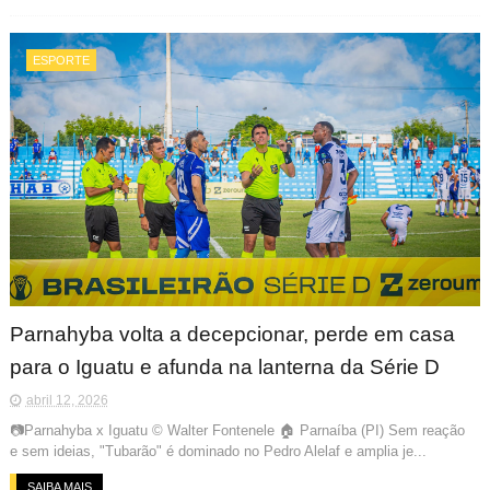
ESPORTE
Parnahyba volta a decepcionar, perde em casa
para o Iguatu e afunda na lanterna da Série D
abril 12, 2026
📷Parnahyba x Iguatu © Walter Fontenele 🏠 Parnaíba (PI) Sem reação
e sem ideias, "Tubarão" é dominado no Pedro Alelaf e amplia je...
SAIBA MAIS