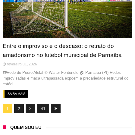
Entre o improviso e o descaso: o retrato do
amadorismo no futebol municipal de Parnaíba
fevereiro 01, 2026
📷Rede do Pedro Alelaf © Walter Fontenele 🏠 Parnaíba (PI) Redes
improvisadas e maca ultrapassada expõem a precariedade estrutural do
estádi...
SAIBA MAIS
1
2
3
41
QUEM SOU EU