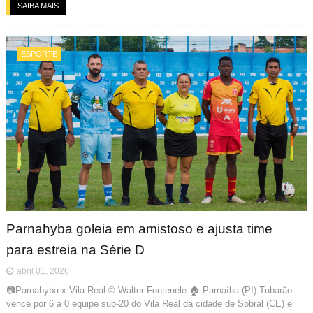
SAIBA MAIS
ESPORTE
Parnahyba goleia em amistoso e ajusta time
para estreia na Série D
abril 01, 2026
📷Parnahyba x Vila Real © Walter Fontenele 🏠 Parnaíba (PI) Tubarão
vence por 6 a 0 equipe sub-20 do Vila Real da cidade de Sobral (CE) e