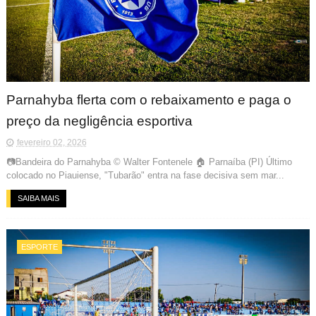
Parnahyba flerta com o rebaixamento e paga o
preço da negligência esportiva
fevereiro 02, 2026
📷Bandeira do Parnahyba © Walter Fontenele 🏠 Parnaíba (PI) Último
colocado no Piauiense, "Tubarão" entra na fase decisiva sem mar...
SAIBA MAIS
ESPORTE