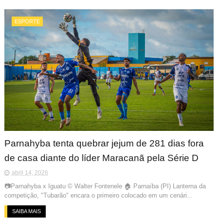
ESPORTE
Parnahyba tenta quebrar jejum de 281 dias fora
de casa diante do líder Maracanã pela Série D
abril 14, 2026
📷Parnahyba x Iguatu © Walter Fontenele 🏠 Parnaíba (PI) Lanterna da
competição, "Tubarão" encara o primeiro colocado em um cenári...
SAIBA MAIS