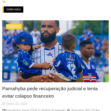
se...
SAIBA MAIS
ESPORTE
Parnahyba pede recuperação judicial e tenta
evitar colapso financeiro
março 20, 2026
📷Parnahyba Sport Club © Walter Fontenele 🏠 Parnaíba (PI) Clube