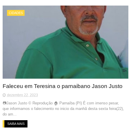
CIDADES
Faleceu em Teresina o parnaibano Jason Justo
dezembro 22, 2023
📷Jason Justo © Reprodução 🏠 Parnaíba (PI) É com imenso pesar,
que informamos o falecimento no inicio da manhã desta sexta feira(22),
do am...
SAIBA MAIS