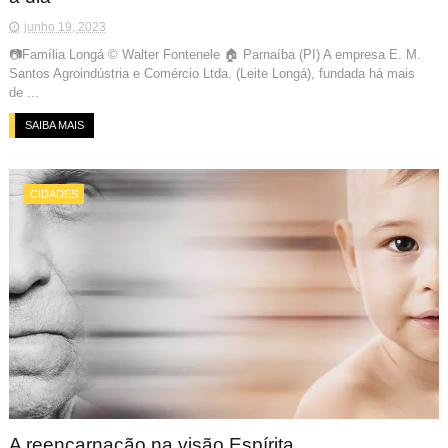
junho 19, 2023
📷Família Longá © Walter Fontenele 🏠 Parnaíba (PI) A empresa E. M.
Santos Agroindústria e Comércio Ltda. (Leite Longá), fundada há mais
de ...
SAIBA MAIS
CIDADES
A reencarnação na visão Espírita