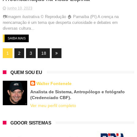
junho 10, 2023
📷Imagem ilustrativa © Reprodução 🏠 Parnaíba (PI) A crença na
reencarnação é um tema que desperta curiosidade e debates em
diversas cultura...
SAIBA MAIS
1
2
3
18
QUEM SOU EU
Walter Fontenele
Analista de Sistema, Antropólogo e fotógrafo
(Credenciado CBF).
Ver meu perfil completo
GDOOR SISTEMAS