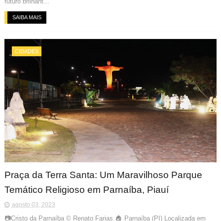
futuro brilhant...
SAIBA MAIS
CIDADES
Praça da Terra Santa: Um Maravilhoso Parque
Temático Religioso em Parnaíba, Piauí
agosto 03, 2023
📷Cristo da Parnaíba © Renato Farias 🏠 Parnaíba (PI) Localizada em